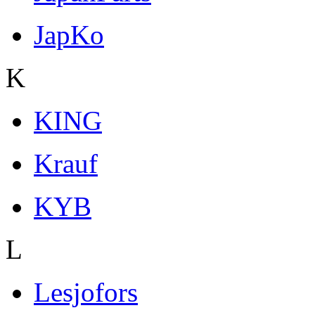
JapKo
K
KING
Krauf
KYB
L
Lesjofors