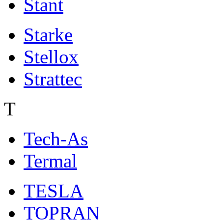
Stant
Starke
Stellox
Strattec
T
Tech-As
Termal
TESLA
TOPRAN