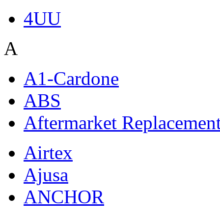
4UU
A
A1-Cardone
ABS
Aftermarket Replacemen
Airtex
Ajusa
ANCHOR