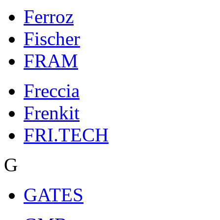
Ferroz
Fischer
FRAM
Freccia
Frenkit
FRI.TECH
G
GATES