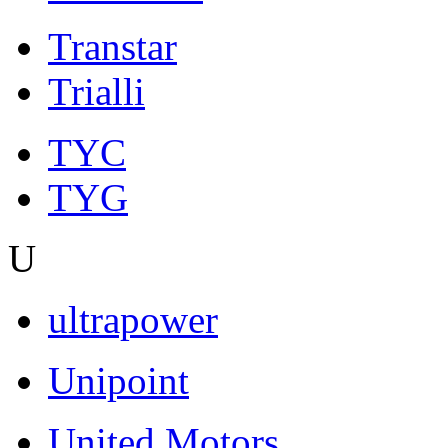
Transtar
Trialli
TYC
TYG
U
ultrapower
Unipoint
United Motors