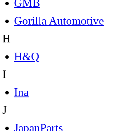
GMB
Gorilla Automotive
H
H&Q
I
Ina
J
JapanParts