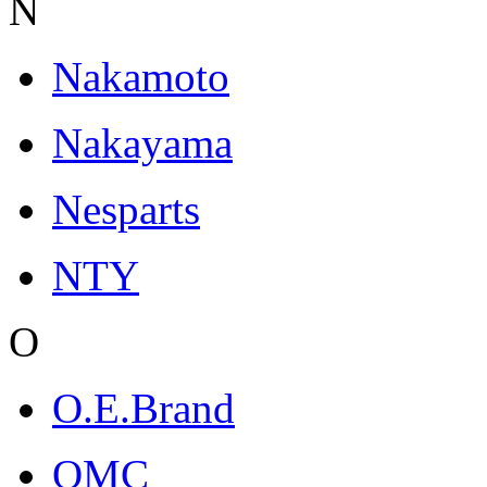
N
Nakamoto
Nakayama
Nesparts
NTY
O
O.E.Brand
OMC