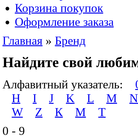
Корзина покупок
Оформление заказа
Главная
»
Бренд
Найдите свой люби
Алфавитный указатель:
H
I
J
K
L
M
N
W
Z
К
М
Т
0 - 9