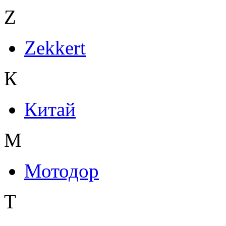
Z
Zekkert
К
Китай
М
Мотодор
Т