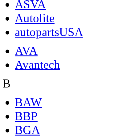
ASVA
Autolite
autopartsUSA
AVA
Avantech
B
BAW
BBP
BGA