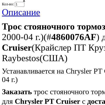
Кол-во:
Описание
Трос стояночного тормо
2000-04 г.)(#
4860076AF
) 
Cruiser
(Крайслер ПТ Круз
Raybestos(США)
Устанавливается на Chrysler PT 
04 г.)
Заказать
трос стояночного торм
для
Chrysler PT Cruiser
с
дост