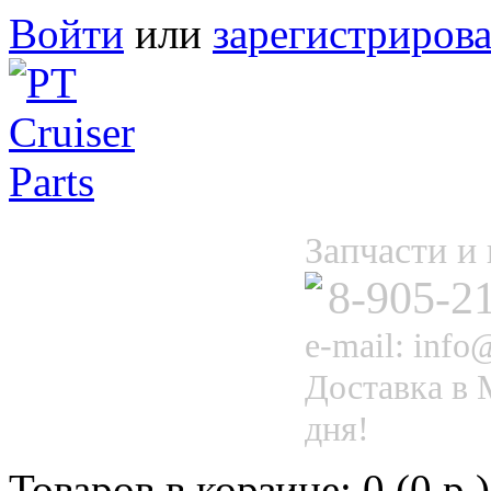
Войти
или
зарегистрирова
Запчасти 
8-905-2
e-mail: info@
Доставка в 
дня!
Товаров в корзине: 0 (0 р.)