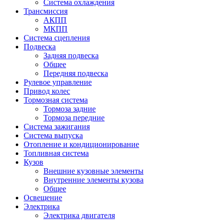
Система охлаждения
Трансмиссия
АКПП
МКПП
Система сцепления
Подвеска
Задняя подвеска
Общее
Передняя подвеска
Рулевое управление
Привод колес
Тормозная система
Тормоза задние
Тормоза передние
Система зажигания
Система выпуска
Отопление и кондиционирование
Топливная система
Кузов
Внешние кузовные элементы
Внутренние элементы кузова
Общее
Освещение
Электрика
Электрика двигателя