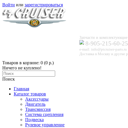
Войти
или
зарегистрироваться
Запчасти и комплектующи
8-905-215-60-25
e-mail: info@ptcruiser-parts.ru
Доставка в Москву и другие р
Товаров в корзине: 0 (0 р.)
Ничего не куплено!
Поиск
Главная
Каталог товаров
Аксессуары
Двигатель
Трансмиссия
Система сцепления
Подвеска
Рулевое управление