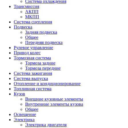
Система охлаждения
Трансмиссия
АКПП
МКПП
Система сцепления
Подвеска
Задняя подвеска
Общее
Передняя подвеска
Рулевое управление
Привод колес
Тормозная система
Тормоза задние
Тормоза передние
Система зажигания
Система выпуска
Отопление и кондиционирование
Топливная система
Кузов
Внешние кузовные элементы
Внутренние элементы кузова
Общее
Освещение
Электрика
Электрика двигателя