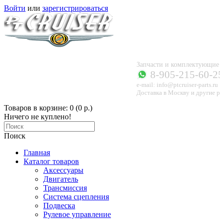
Войти
или
зарегистрироваться
Запчасти и комплектующи
8-905-215-60-2
e-mail: info@ptcruiser-parts.ru
Доставка в Москву и другие р
Товаров в корзине: 0 (0 р.)
Ничего не куплено!
Поиск
Главная
Каталог товаров
Аксессуары
Двигатель
Трансмиссия
Система сцепления
Подвеска
Рулевое управление