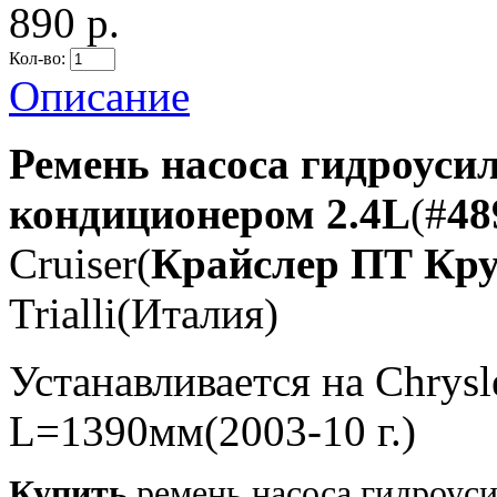
890 р.
Кол-во:
Описание
Ремень насоса гидроуси
кондиционером 2.4L
(#
48
Cruiser(
Крайслер ПТ Кру
Trialli(Италия)
Устанавливается на Chrysl
L=1390мм(2003-10 г.)
Купить
ремень насоса гидроуси