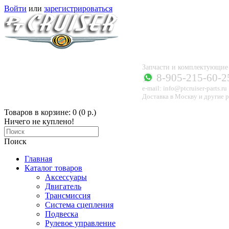
Войти
или
зарегистрироваться
Запчасти и комплектующи
8-905-215-60-2
e-mail: info@ptcruiser-parts.ru
Доставка в Москву и другие р
Товаров в корзине: 0 (0 р.)
Ничего не куплено!
Поиск
Главная
Каталог товаров
Аксессуары
Двигатель
Трансмиссия
Система сцепления
Подвеска
Рулевое управление