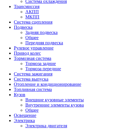
Система охлаждения
Трансмиссия
АКПП
МКПП
Система сцепления
Подвеска
Задняя подвеска
Общее
Передняя подвеска
Рулевое управление
Привод колес
Тормозная система
Тормоза задние
Тормоза передние
Система зажигания
Система выпуска
Отопление и кондиционирование
Топливная система
Кузов
Внешние кузовные элементы
Внутренние элементы кузова
Общее
Освещение
Электрика
Электрика двигателя