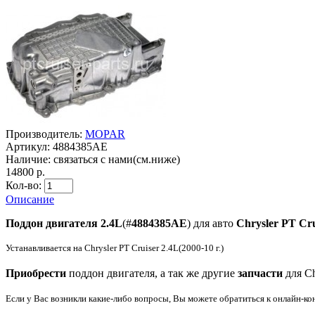
Производитель:
MOPAR
Артикул:
4884385AE
Наличие:
связаться с нами(см.ниже)
14800 р.
Кол-во:
Описание
Поддон двигателя 2.4L
(#
4884385AE
) для авто
Chrysler PT Cru
Устанавливается на Chrysler PT Cruiser 2.4L(2000-10 г.)
Приобрести
поддон двигателя
, а так же другие
запчасти
для Ch
Если у Вас возникли какие-либо вопросы, Вы можете обратиться к онлайн-ко