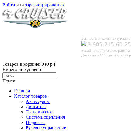
Войти
или
зарегистрироваться
Запчасти и комплектующи
8-905-215-60-25
e-mail: info@ptcruiser-parts.ru
Доставка в Москву и другие р
Товаров в корзине: 0 (0 р.)
Ничего не куплено!
Поиск
Главная
Каталог товаров
Аксессуары
Двигатель
Трансмиссия
Система сцепления
Подвеска
Рулевое управление