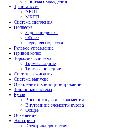
Система охлаждения
Трансмиссия
АКПП
МКПП
Система сцепления
Подвеска
Задняя подвеска
Общее
Передняя подвеска
Рулевое управление
Привод колес
Тормозная система
Тормоза задние
Тормоза передние
Система зажигания
Система выпуска
Отопление и кондиционирование
Топливная система
Кузов
Внешние кузовные элементы
Внутренние элементы кузова
Общее
Освещение
Электрика
Электрика двигателя