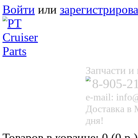
Войти
или
зарегистрирова
Запчасти 
8-905-2
e-mail: info@
Доставка в 
дня!
Товаров в корзине: 0 (0 р.)